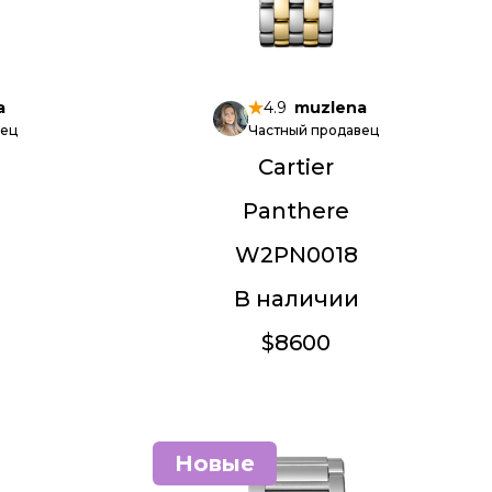
a
4.9
muzlena
вец
Частный продавец
Cartier
Panthere
W2PN0018
В наличии
$8600
Новые