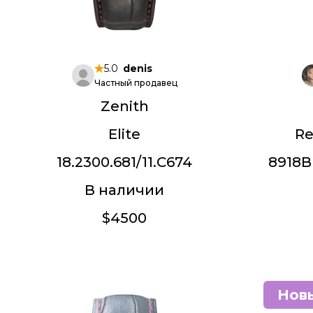
5.0
denis
Частный продавец
Zenith
Elite
Re
18.2300.681/11.C674
8918B
В наличии
$4500
Нов