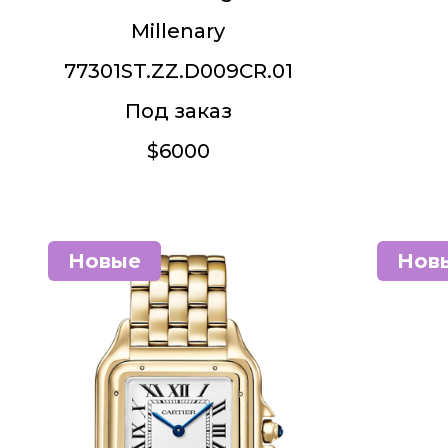
Millenary
77301ST.ZZ.D009CR.01
Под заказ
$6000
Новые
Нов