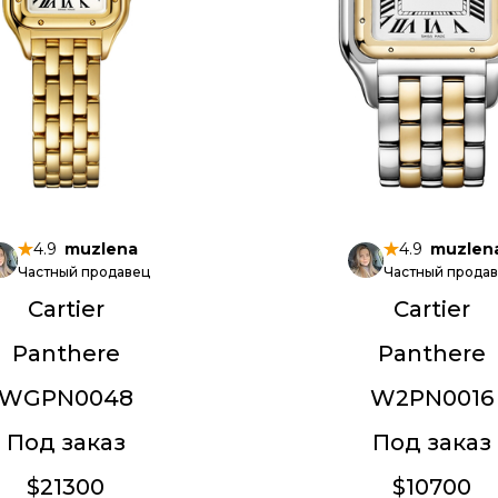
4.9
muzlena
4.9
muzlen
Частный продавец
Частный прода
Cartier
Cartier
Panthere
Panthere
WGPN0048
W2PN0016
Под заказ
Под заказ
$21300
$10700