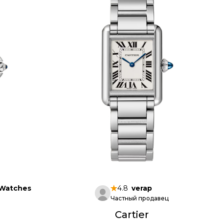
 Watches
4.8
verap
Частный продавец
Cartier