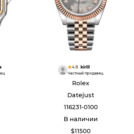
a
4.8
kirill
вец
Частный продавец
Rolex
Datejust
116231-0100
В наличии
$11500