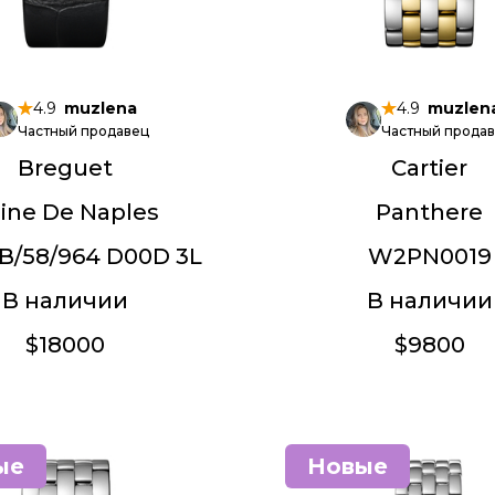
4.9
muzlena
4.9
muzlen
Частный продавец
Частный прода
Breguet
Cartier
ine De Naples
Panthere
B/58/964 D00D 3L
W2PN0019
В наличии
В наличии
$18000
$9800
ые
Новые