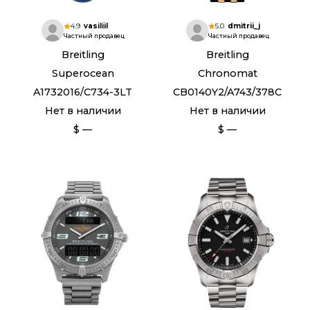
4.9
vasiliil
5.0
dmitrii_j
Частный продавец
Частный продавец
Breitling
Breitling
Superocean
Chronomat
A1732016/C734-3LT
CB0140Y2/A743/378C
Нет в наличии
Нет в наличии
$ —
$ —