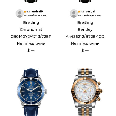
4.9
andrei9
4.9
sergei
Частный продавец
Частный продавец
Breitling
Breitling
Chronomat
Bentley
CB0140Y2/A743/728P
A4436212/B728-1CD
Нет в наличии
Нет в наличии
$ —
$ —