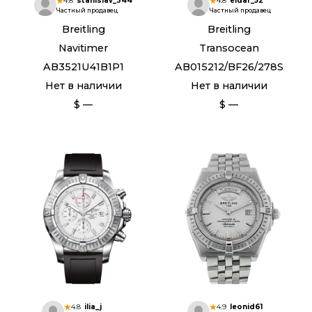
4.8
stanislav_344
4.8
eldar_52
Частный продавец
Частный продавец
Breitling
Breitling
Navitimer
Transocean
AB3521U41B1P1
AB015212/BF26/278S
Нет в наличии
Нет в наличии
$ —
$ —
4.8
ilia_j
4.9
leonid61