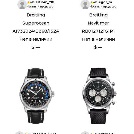
4.8
artiom_701
4.8
egor_m
Частный продавец
Частный продавец
Breitling
Breitling
Superocean
Navitimer
A1732024/B868/152A
RB0127121G1P1
Нет в наличии
Нет в наличии
$ —
$ —