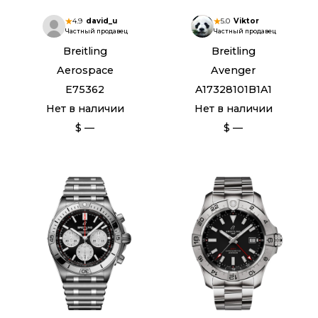
4.9
david_u
5.0
Viktor
Частный продавец
Частный продавец
Breitling
Breitling
Aerospace
Avenger
E75362
A17328101B1A1
Нет в наличии
Нет в наличии
$ —
$ —