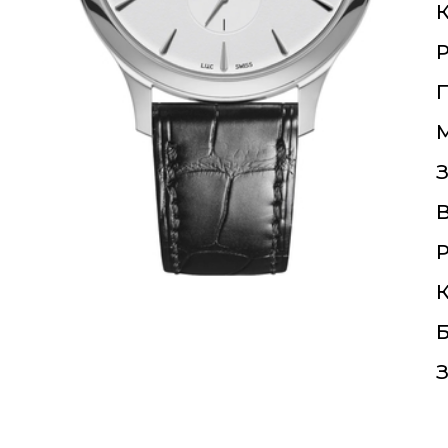
К
П
З
Р
К
Б
З