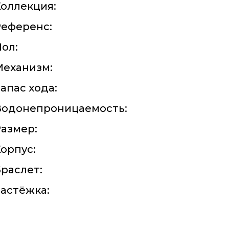
оллекция:
Референс:
ол:
Механизм:
апас хода:
Водонепроницаемость:
азмер:
орпус:
раслет:
астёжка: