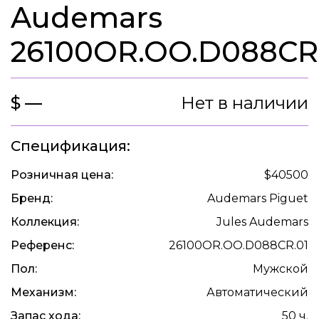
Audemars
26100OR.OO.D088CR
$ —
Нет в наличии
Спецификация:
Розничная цена:
$40500
Бренд:
Audemars Piguet
Коллекция:
Jules Audemars
Референс:
26100OR.OO.D088CR.01
Пол:
Мужской
Механизм:
Автоматический
Запас хода:
50 ч.